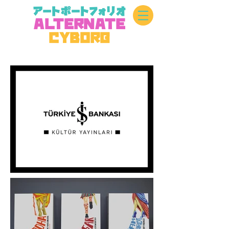
アートポートフォリオ
A
L
TERN
A
TE
CYBOR
G